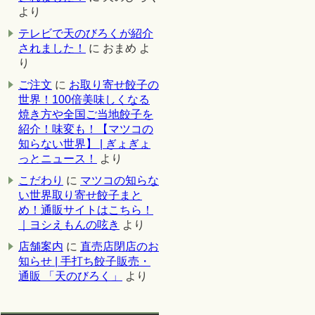
より
テレビで天のびろくが紹介
されました！
に
おまめ
よ
り
ご注文
に
お取り寄せ餃子の
世界！100倍美味しくなる
焼き方や全国ご当地餃子を
紹介！味変も！【マツコの
知らない世界】 | ぎょぎょ
っとニュース！
より
こだわり
に
マツコの知らな
い世界取り寄せ餃子まと
め！通販サイトはこちら！
｜ヨシえもんの呟き
より
店舗案内
に
直売店閉店のお
知らせ | 手打ち餃子販売・
通販 「天のびろく」
より