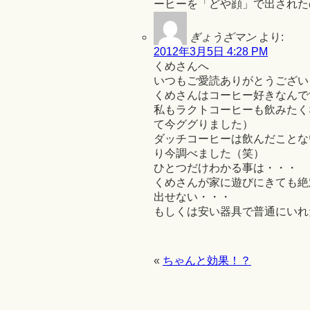
ーヒーを「どや顔」で出された
ぎょうざマン
より:
2012年3月5日 4:28 PM
くめさんへ
いつもご愛読ありがとうございます
くめさんはコーヒー好きなんで
私もラクトコーヒーも飲みたく
て今ググりました）
ダッチコーヒーは飲んだことな
り今調べました（笑）
ひとつだけわかる事は・・・
くめさんが家に遊びにきても絶対
出せない・・・
もしくは安い器具で普通にいれ
«
ちゃんと効果！？