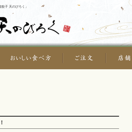
餃子 天のびろく」
！