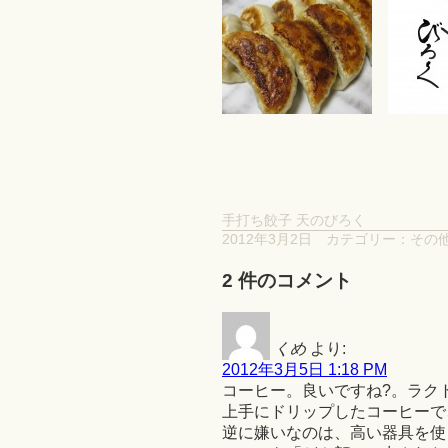
手打ち餃子 天のびろく
2012年3月2日
カテゴリー：
その
2 件のコメント
くめ
より:
2012年3月5日 1:18 PM
コーヒー。良いですね?。ラク
上手にドリップしたコーヒーで
逆に嫌いなのは、高い器具を使