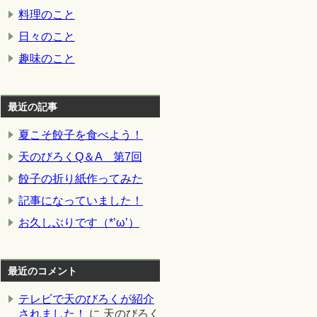
料理のこと
日々のこと
趣味のこと
最近の記事
夏こそ餃子を食べよう！
天のびろくQ＆A 第7回
餃子の折り紙作ってみた
記事になっていました！
お久しぶりです（*’ω’）
最近のコメント
テレビで天のびろくが紹介
されました！
に
天のびろく