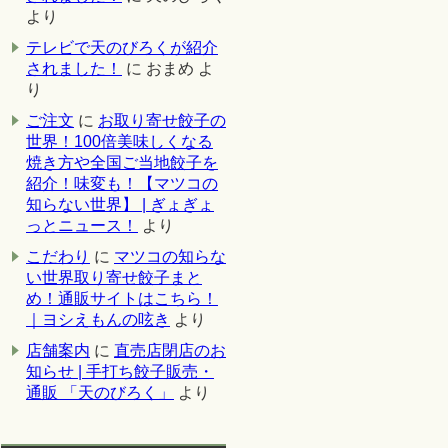
より
テレビで天のびろくが紹介
されました！
に
おまめ
よ
り
ご注文
に
お取り寄せ餃子の
世界！100倍美味しくなる
焼き方や全国ご当地餃子を
紹介！味変も！【マツコの
知らない世界】 | ぎょぎょ
っとニュース！
より
こだわり
に
マツコの知らな
い世界取り寄せ餃子まと
め！通販サイトはこちら！
｜ヨシえもんの呟き
より
店舗案内
に
直売店閉店のお
知らせ | 手打ち餃子販売・
通販 「天のびろく」
より