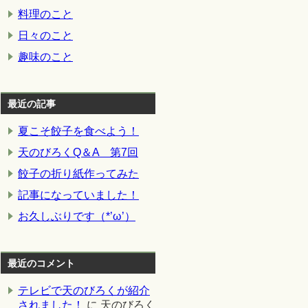
料理のこと
日々のこと
趣味のこと
最近の記事
夏こそ餃子を食べよう！
天のびろくQ＆A 第7回
餃子の折り紙作ってみた
記事になっていました！
お久しぶりです（*’ω’）
最近のコメント
テレビで天のびろくが紹介
されました！
に
天のびろく