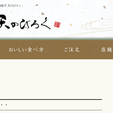
餃子 天のびろく」
・・