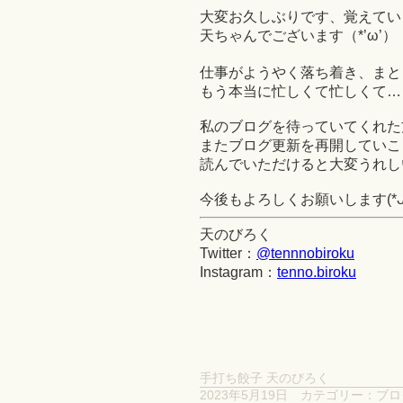
大変お久しぶりです、覚えてい
天ちゃんでございます（*’ω’）
仕事がようやく落ち着き、まと
もう本当に忙しくて忙しくて…
私のブログを待っていてくれた
またブログ更新を再開していこ
読んでいただけると大変うれしいです
今後もよろしくお願いします(*ᴗ͈ˬᴗ
天のびろく
Twitter：
@tennnobiroku
Instagram：
tenno.biroku
手打ち餃子 天のびろく
2023年5月19日
カテゴリー：
ブロ