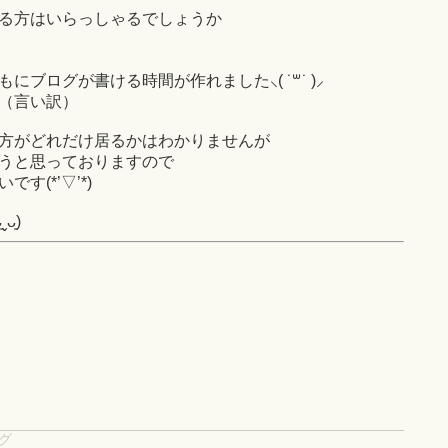
る方はいらっしゃるでしょうか
もにブログが書ける時間が作れました
⸜
( ˙
꒳
˙ )
⸝
（言い訳）
方がどれだけ居るかはわかりませんが
うと思っておりますので
(*’▽’*)
͈)
グ