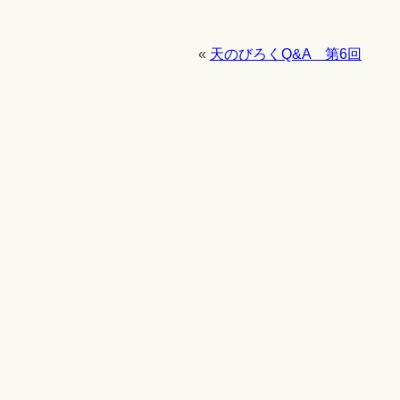
«
天のびろくQ&A 第6回