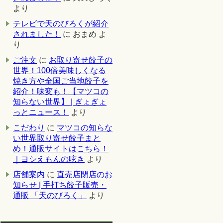
より
テレビで天のびろくが紹介
されました！
に
おまめ
よ
り
ご注文
に
お取り寄せ餃子の
世界！100倍美味しくなる
焼き方や全国ご当地餃子を
紹介！味変も！【マツコの
知らない世界】 | ぎょぎょ
っとニュース！
より
こだわり
に
マツコの知らな
い世界取り寄せ餃子まと
め！通販サイトはこちら！
｜ヨシえもんの呟き
より
店舗案内
に
直売店閉店のお
知らせ | 手打ち餃子販売・
通販 「天のびろく」
より