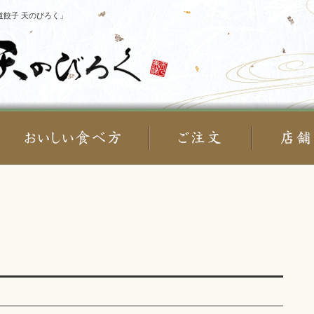
餃子 天のびろく」