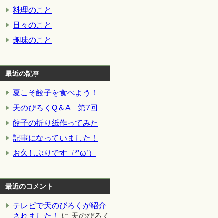
料理のこと
日々のこと
趣味のこと
最近の記事
夏こそ餃子を食べよう！
天のびろくQ＆A 第7回
餃子の折り紙作ってみた
記事になっていました！
お久しぶりです（*’ω’）
最近のコメント
テレビで天のびろくが紹介
されました！
に
天のびろく