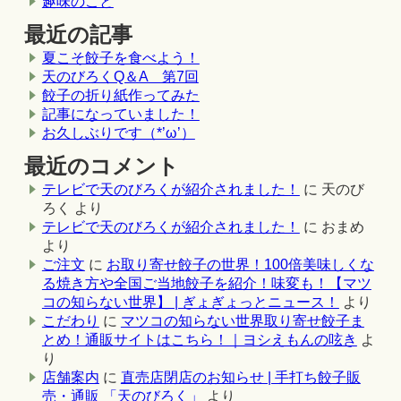
趣味のこと
最近の記事
夏こそ餃子を食べよう！
天のびろくQ＆A 第7回
餃子の折り紙作ってみた
記事になっていました！
お久しぶりです（*’ω’）
最近のコメント
テレビで天のびろくが紹介されました！
に
天のび
ろく
より
テレビで天のびろくが紹介されました！
に
おまめ
より
ご注文
に
お取り寄せ餃子の世界！100倍美味しくな
る焼き方や全国ご当地餃子を紹介！味変も！【マツ
コの知らない世界】 | ぎょぎょっとニュース！
より
こだわり
に
マツコの知らない世界取り寄せ餃子ま
とめ！通販サイトはこちら！｜ヨシえもんの呟き
よ
り
店舗案内
に
直売店閉店のお知らせ | 手打ち餃子販
売・通販 「天のびろく」
より