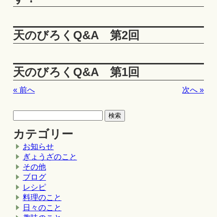
天のびろくQ&A 第2回
天のびろくQ&A 第1回
« 前へ
次へ »
カテゴリー
お知らせ
ぎょうざのこと
その他
ブログ
レシピ
料理のこと
日々のこと