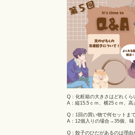
Q：化粧箱の大きさはどれくら
A：縦15.5ｃｍ、横25ｃｍ、高
Q：1回の買い物で何セットま
A：12個入りの場合→35個、
Q：餃子のひだがあるのは理由