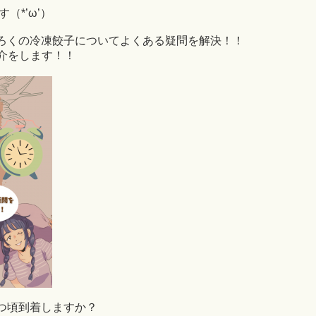
（*’ω’）
ろくの冷凍餃子についてよくある疑問を解決！！
介をします！！
つ頃到着しますか？