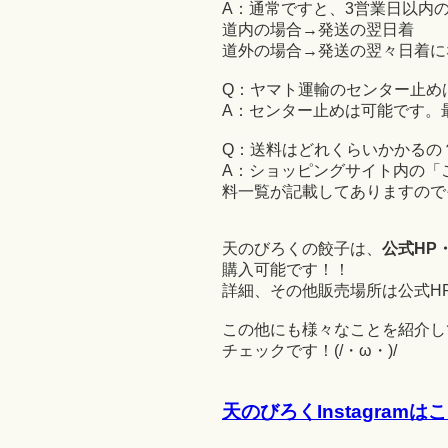
A：通常ですと、3営業日以内
道内の場合→発送の翌日着
道外の場合→発送の翌々日着に
Q：ヤマト運輸のセンター止め
A：センター止めは可能です。
Q：送料はどれくらいかかるの
A：ショッピングサイト内の「
料一覧が記載してありますので
天のびろくの餃子は、
公式HP
購入可能です！！
詳細、その他販売場所は公式H
この他にも様々なことを紹介して
チェックです！(/・ω・)/
天のびろくInstagram