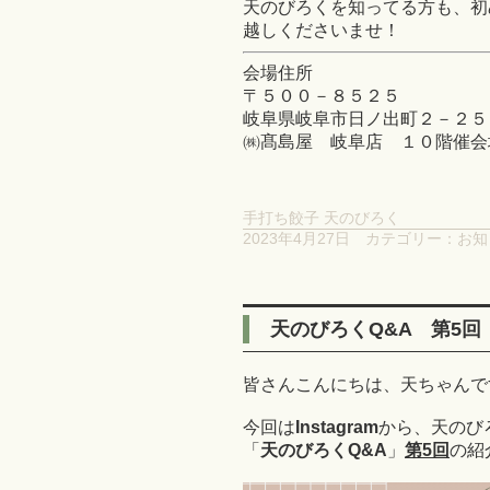
天のびろくを知ってる方も、初
越しくださいませ！
会場住所
〒５００－８５２５
岐阜県岐阜市日ノ出町２－２５
㈱髙島屋 岐阜店 １０階催会
手打ち餃子 天のびろく
2023年4月27日
カテゴリー：
お知
天のびろくQ&A 第5回
皆さんこんにちは、天ちゃんです
今回は
Instagram
から、天のび
「
天のびろくQ&A
」
第5回
の紹