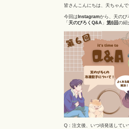
皆さんこんにちは、天ちゃんです
今回は
Instagram
から、天のび
「
天のびろくQ&A
」
第6回
の紹
Q：注文後、いつ頃発送してい