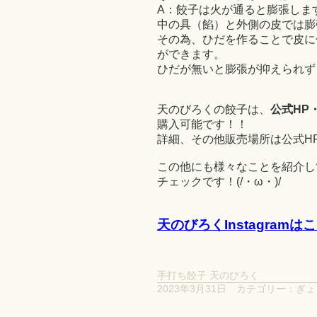
A：餃子は火が通ると膨張しま
中の具（餡）と外側の皮では膨
その為、ひだを作ることで皮に
ができます。
ひだが無いと膨張が抑えられず
天のびろくの餃子は、
公式HP
購入可能です！！
詳細、その他販売場所は公式H
この他にも様々なことを紹介して
チェックです！(/・ω・)/
天のびろくInstagram
手打ち餃子 天のびろく
2023年3月31日
カテゴリー：
ぎょ