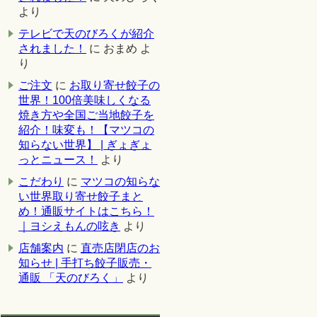
より
テレビで天のびろくが紹介
されました！
に
おまめ
よ
り
ご注文
に
お取り寄せ餃子の
世界！100倍美味しくなる
焼き方や全国ご当地餃子を
紹介！味変も！【マツコの
知らない世界】 | ぎょぎょ
っとニュース！
より
こだわり
に
マツコの知らな
い世界取り寄せ餃子まと
め！通販サイトはこちら！
｜ヨシえもんの呟き
より
店舗案内
に
直売店閉店のお
知らせ | 手打ち餃子販売・
通販 「天のびろく」
より