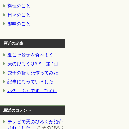
料理のこと
日々のこと
趣味のこと
最近の記事
夏こそ餃子を食べよう！
天のびろくQ＆A 第7回
餃子の折り紙作ってみた
記事になっていました！
お久しぶりです（*’ω’）
最近のコメント
テレビで天のびろくが紹介
されました！
に
天のびろく