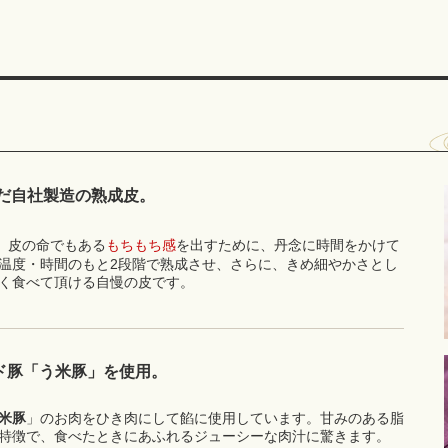
だ自社製造の熟成皮。
。皮の命でもある
もちもち感
を出すために、丹念に時間をかけて
温度・時間のもと2段階で熟成させ、さらに、きめ細やかさとし
く食べて頂ける自慢の皮です。
ド豚「
う米豚
」を使用。
米豚
」のお肉をひき肉にして餡に使用しています。甘みのある脂
特徴で、食べたときにあふれるジューシーな肉汁に驚きます。